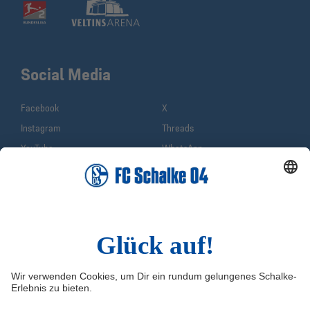
Social Media
Facebook
X
Instagram
Threads
YouTube
WhatsApp
TikTok
Sina Weibo
LinkedIn
Bluesky
Infos
Quicklinks
Impressum
Shop
Service & Kontakt
Tickets
FAQ
Schalke TV