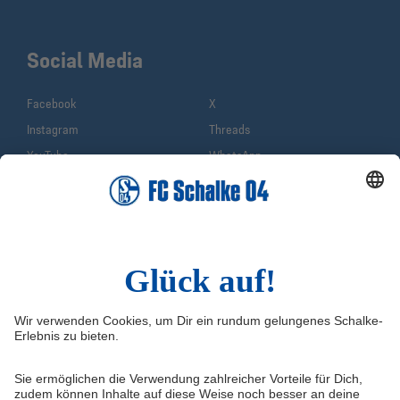
Social Media
Facebook
X
Instagram
Threads
YouTube
WhatsApp
TikTok
Sina Weibo
LinkedIn
Infos
Quicklinks
Impressum
Shop
Service & Kontakt
Tickets
FAQ
Schalke TV
Erklärung zur Barrierefreiheit
VELTINS-Arena