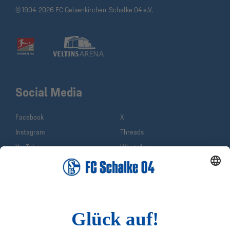
© 1904-2026 FC Gelsenkirchen-Schalke 04 e.V.
Social Media
Facebook
X
Instagram
Threads
YouTube
WhatsApp
TikTok
Sina Weibo
LinkedIn
Infos
Quicklinks