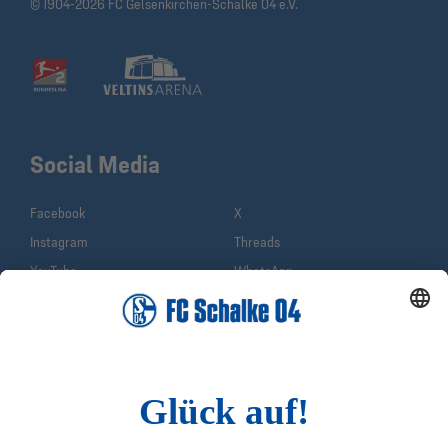
© 1904-2026 FC Gelsenkirchen-Schalke 04 e.V.
Social Media
Facebook
X
Instagram
Threads
YouTube
WhatsApp
TikTok
Sina Weibo
LinkedIn
Infos
Quicklinks
Impressum
Shop