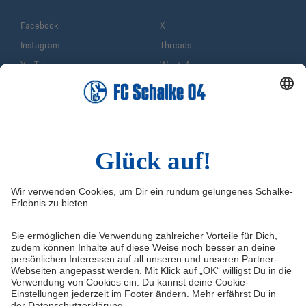
Facebook
X
Instagram
Threads
YouTube
WhatsApp
TikTok
Sina Weibo
LinkedIn
Infos
Quicklinks
Impressum
Shop
Service & Kontakt
Tickets
FAQ
Schalke TV
Erklärung zur Barrierefreiheit
VELTINS-Arena
Medienportal
Knappenschmiede
Datenschutz
ERWIN buchen
Haftungsausschluss