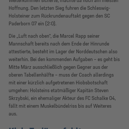
Weiterkommen sicherte, machte da noch am meisten
Hoffnung. Den letzten Sieg fuhren die Schleswig-
Holsteiner zum Rückrundenauftakt gegen den SC
Paderborn 07 ein (2:0).
Die „Luft nach oben“, die Marcel Rapp seiner
Mannschaft bereits nach dem Ende der Hinrunde
attestierte, besteht im Lager der Norddeutschen also
weiterhin. Bei den kommenden Aufgaben – es geht bis
Mitte März ausschließlich gegen Gegner aus der
oberen Tabellenhälfte – muss der Coach allerdings
mit einer kürzlich aufgetretenen Hiobsbotschaft
umgehen: Holsteins etatmäßiger Kapitän Steven
Skrzybski, ein ehemaliger Akteur des FC Schalke 04,
fällt mit einem Muskelbündelriss bis auf Weiteres
aus.