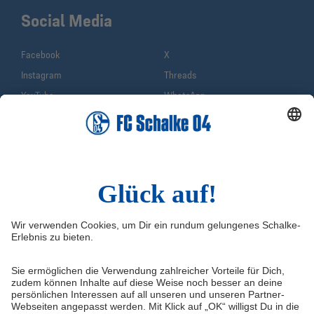
Social Media
Facebook
X
Instagram
Threads
YouTube
WhatsApp
TikTok
Sina Weibo
LinkedIn
Infos
Quicklinks
Impressum
Shop
Service & Kontakt
Tickets
FAQ
S04TV
Erklärung zur Barrierefreiheit
VELTINS-Arena
Medienportal
Knappenschmiede
Datenschutz
ERWIN buchen