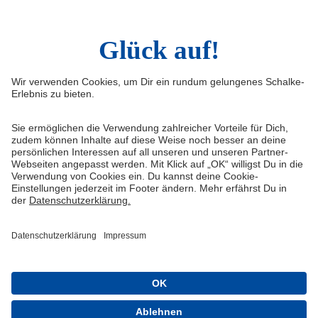
Sina Weibo
LinkedIn
Infos
Quicklinks
Impressum
Shop
Kontakt
Tickets
FAQ
Schalke TV
Medien/Presse
VELTINS-Arena
Datenschutz
Knappenschmiede
Haftungsausschluss
ERWIN buchen
Cookie-Einstellungen