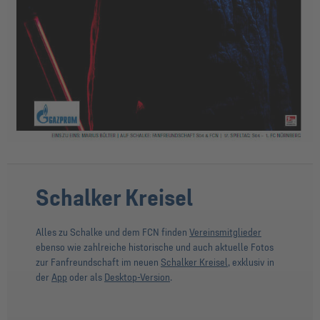
Schalker Kreisel
Alles zu Schalke und dem FCN finden
Vereinsmitglieder
ebenso wie zahlreiche historische und auch aktuelle Fotos
zur Fanfreundschaft im neuen
Schalker Kreisel
, exklusiv in
der
App
oder als
Desktop-Version
.