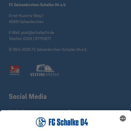
FC Gelsenkirchen-Schalke 04 e.V.
Ernst-Kuzorra-Weg 1
45891 Gelsenkirchen
E-Mail:
post@schalke04.de
Telefon:
0209 | 97751877
© 1904-2026 FC Gelsenkirchen-Schalke 04 e.V.
Social Media
Facebook
X
Instagram
YouTube
WhatsApp
TikTok