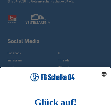
© 1904-2026 FC Gelsenkirchen-Schalke 04 e.V.
Social Media
Facebook
X
Instagram
Threads
YouTube
WhatsApp
TikTok
Sina Weibo
LinkedIn
Infos
Quicklinks
Impressum
Shop