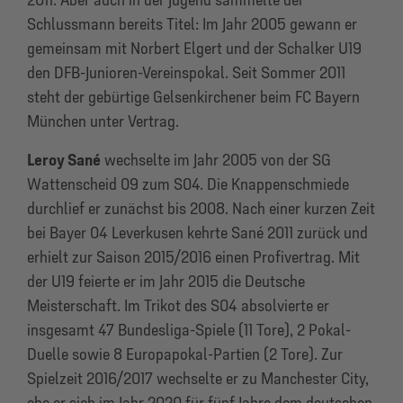
Schlussmann bereits Titel: Im Jahr 2005 gewann er
gemeinsam mit Norbert Elgert und der Schalker U19
den DFB-Junioren-Vereinspokal. Seit Sommer 2011
steht der gebürtige Gelsenkirchener beim FC Bayern
München unter Vertrag.
Leroy Sané
wechselte im Jahr 2005 von der SG
Wattenscheid 09 zum S04. Die Knappenschmiede
durchlief er zunächst bis 2008. Nach einer kurzen Zeit
bei Bayer 04 Leverkusen kehrte Sané 2011 zurück und
erhielt zur Saison 2015/2016 einen Profivertrag. Mit
der U19 feierte er im Jahr 2015 die Deutsche
Meisterschaft. Im Trikot des S04 absolvierte er
insgesamt 47 Bundesliga-Spiele (11 Tore), 2 Pokal-
Duelle sowie 8 Europapokal-Partien (2 Tore). Zur
Spielzeit 2016/2017 wechselte er zu Manchester City,
ehe er sich im Jahr 2020 für fünf Jahre dem deutschen