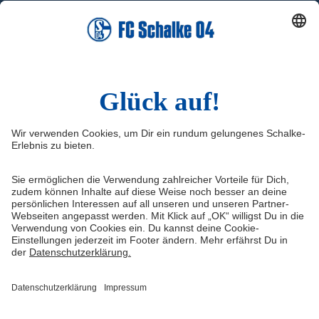
Facebook
X
Instagram
YouTube
LinkedIn
TikTok
Infos
Quicklinks
Impressum
Shop
Kontakt
Tickets
Medien/Presse
schalke04.de
FAQ
Schalke TV
Datenschutz
VELTINS-Arena
Haftungsausschluss
ERWIN buchen
Cookie-Einstellungen