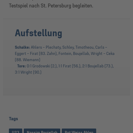
Testspiel nach St. Petersburg begleiten.
Aufstellung
Schalke:
Ahlers – Plechaty, Schley, Timotheou, Carls –
Eggert – Firat (83. Zahn), Fontein, Boujellab, Wright – Ceka
(88. Wiemann)
Tore:
0:1 Grodowski (2.), 1:1 Firat (56.), 2:1 Boujellab (73.),
3:1 Wright (90.)
Tags
U23
Nassim Boujellab
Rot Weiss Ahlen