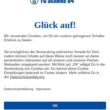
Instagram
YouTube
LinkedIn
TikTok
Infos
Quicklinks
Impressum
Shop
Kontakt
Tickets
Medienportal
schalke04.de
FAQ
Schalke TV
Datenschutz
VELTINS-Arena
Haftungsausschluss
ERWIN buchen
Cookie-Einstellungen