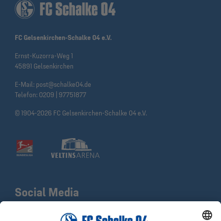
FC Gelsenkirchen-Schalke 04 e.V.
Ernst-Kuzorra-Weg 1
45891 Gelsenkirchen
E-Mail:
post@schalke04.de
Telefon:
0209 | 97751877
© 1904-2026 FC Gelsenkirchen-Schalke 04 e.V.
Social Media
Facebook
X