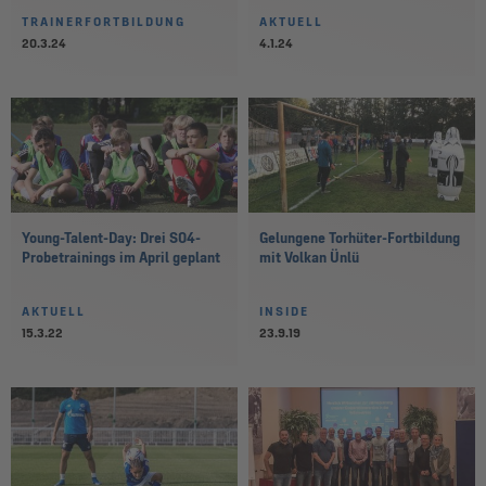
TRAINERFORTBILDUNG
AKTUELL
20.3.24
4.1.24
Young-Talent-Day: Drei S04-
Gelungene Torhüter-Fortbildung
Probetrainings im April geplant
mit Volkan Ünlü
AKTUELL
INSIDE
15.3.22
23.9.19