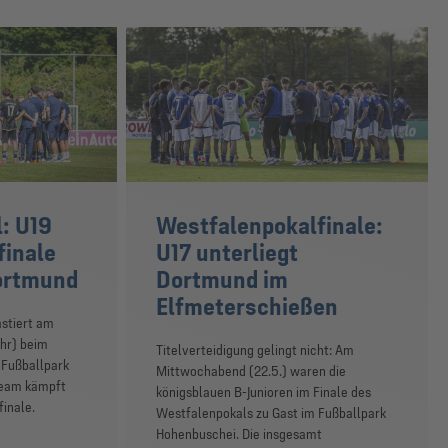
: U19
Westfalenpokalfinale:
lfinale
U17 unterliegt
ortmund
Dortmund im
Elfmeterschießen
astiert am
hr) beim
Titelverteidigung gelingt nicht: Am
Fußballpark
Mittwochabend (22.5.) waren die
Team kämpft
königsblauen B-Junioren im Finale des
finale.
Westfalenpokals zu Gast im Fußballpark
Hohenbuschei. Die insgesamt