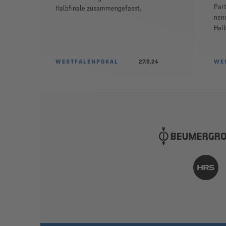
Part
Halbfinale zusammengefasst.
nenn
Halb
WESTFALENPOKAL
27.5.24
WE