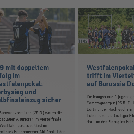
9 mit doppeltem
Westfalenpokal
folg im
trifft im Vierte
stfalenpokal:
auf Borussia D
rbysieg und
Die königsblaue A-Jugend g
lbfinaleinzug sicher
Samstagmorgen (25.5., 11 U
Dortmunder Nachwuchs im 
Samstagvormittag (25.5.) waren die
Hohenbuschei. Das Elgert-
gsblauen A-Junioren im Viertelfinale
dort um den Einzug ins Halb
 Westfalenpokals zu Gast im
allpark Hohenbuschei. Mit Abpfiff der