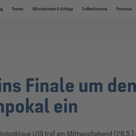
ng
Teams
GEschmiedet & Erfolge
Fußballschule
Personal
 ins Finale um de
pokal ein
önigsblaue U19 traf am Mittwochabend (28.5.) 