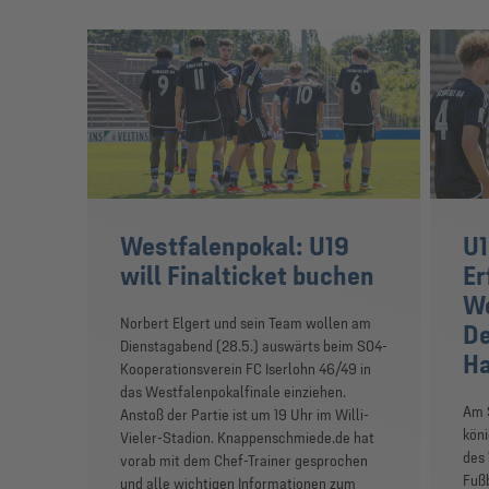
Westfalenpokal: U19
U1
will Finalticket buchen
Er
We
Norbert Elgert und sein Team wollen am
De
Dienstagabend (28.5.) auswärts beim S04-
Ha
Kooperationsverein FC Iserlohn 46/49 in
das Westfalenpokalfinale einziehen.
Am 
Anstoß der Partie ist um 19 Uhr im Willi-
köni
Vieler-Stadion. Knappenschmiede.de hat
des
vorab mit dem Chef-Trainer gesprochen
Fußb
und alle wichtigen Informationen zum