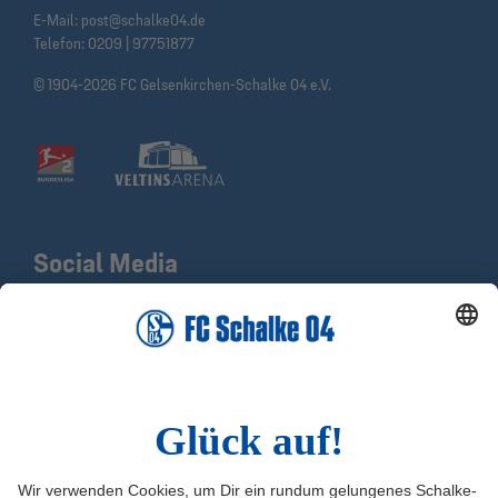
E-Mail:
post@schalke04.de
Telefon:
0209 | 97751877
© 1904-2026 FC Gelsenkirchen-Schalke 04 e.V.
Social Media
Facebook
X
Instagram
YouTube
LinkedIn
TikTok
Infos
Quicklinks