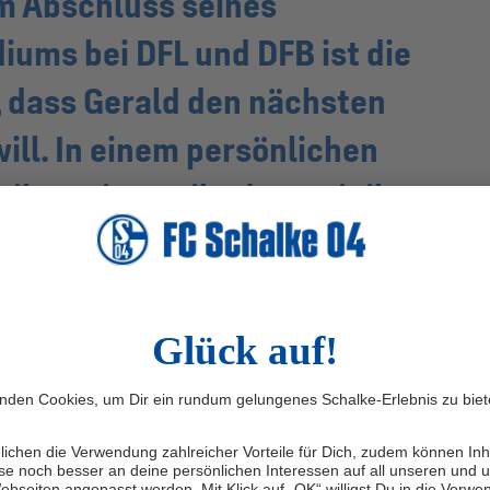
m Abschluss seines
ms bei DFL und DFB ist die
 dass Gerald den nächsten
ill. In einem persönlichen
 ihm mitgeteilt, dass wir ihm
tive derzeit nicht geben
können.
Matthias Tillmann