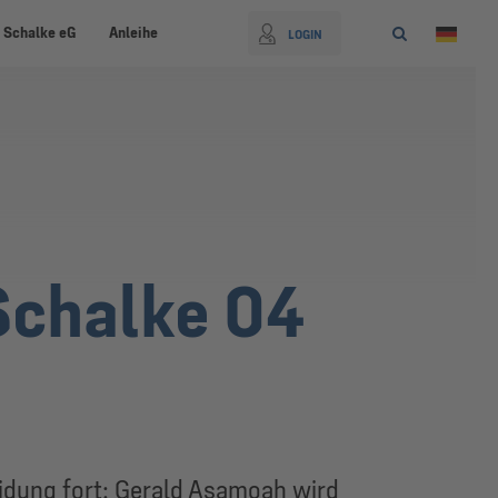
 Schalke eG
Anleihe
LOGIN
Schalke 04
eidung fort: Gerald Asamoah wird