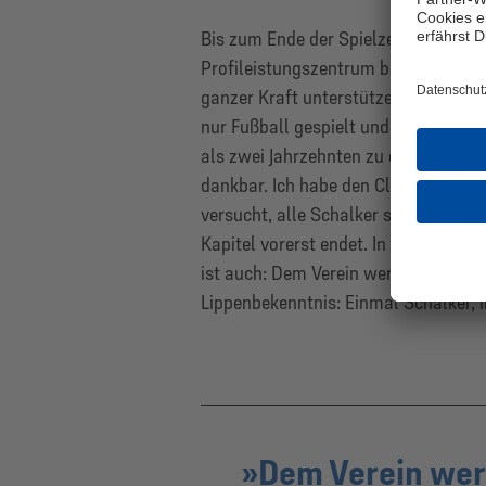
Bis zum Ende der Spielzeit 2023/2
Profileistungszentrum begleiten und
ganzer Kraft unterstützen: „Jeder wei
nur Fußball gespielt und die ersten
als zwei Jahrzehnten zu dem Menschen
dankbar. Ich habe den Club, die Fan
versucht, alle Schalker stolz zu mac
Kapitel vorerst endet. In der aktuelle
ist auch: Dem Verein werde ich für i
Lippenbekenntnis: Einmal Schalker, 
Dem Verein wer