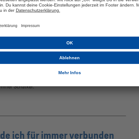
024 wird Gerald Asamoah den Übergang im
 den Verein in dem so wichtigen Saisonendspurt mit
ß, wie viel mir Schalke 04 bedeutet. Hier habe ich nicht
 Schritte im Management gemacht, sondern mich in mehr
 entwickelt, der ich heute bin. Dafür bin ich extrem
s und das ganze Umfeld lieben gelernt und immer
hen. Umso schmerzhafter ist es für mich, dass dieses
n Situation ist dies leider nicht anders möglich. Aber klar
mmer verbunden bleiben. Für mich ist das mehr als ein
immer Schalker.“
de ich für immer verbunden