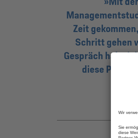
Mit de
Managementstudiu
Zeit gekommen,
Schritt gehen w
Gespräch habe ich
diese Perspek