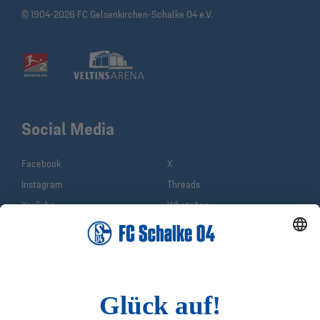
© 1904-2026 FC Gelsenkirchen-Schalke 04 e.V.
Social Media
Facebook
X
Instagram
Threads
YouTube
WhatsApp
TikTok
Sina Weibo
LinkedIn
Infos
Quicklinks