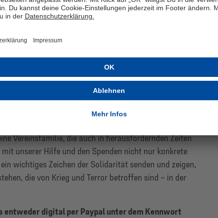
sammen mit der Stadt Gelsenkirchen geflüchteten
lfen, in unserer Stadt ein Zuhause abseits ihrer Heimat
rauf konnten wir weitere Projekte umsetzen. Für uns ist
s wir seitdem an unserem Engagement festhalten und nun
kt direkt in der Ukraine unterstützen wollen,“ betont
kultur und Nachhaltigkeit und Geschäftsführer von
eine Vereinsfamilie, die auch in herausfordernden Zeiten
 mit unserer Hilfe und den Spenden nicht nur konkrete
ein wichtiges Zeichen der Solidarität senden und zeigen,
ehen, die von Krieg und Terror betroffen sind – in der
ns entweder digital per Paypal unter dem Kennwort