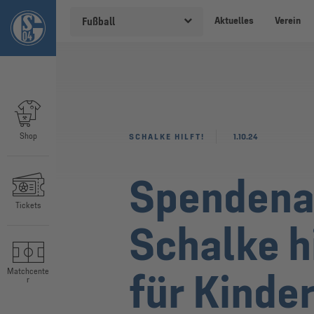
Aktuelles
Verein
Fußball
Shop
SCHALKE HILFT!
1.10.24
Spendenak
Tickets
Schalke h
für Kinder
Matchcente
r