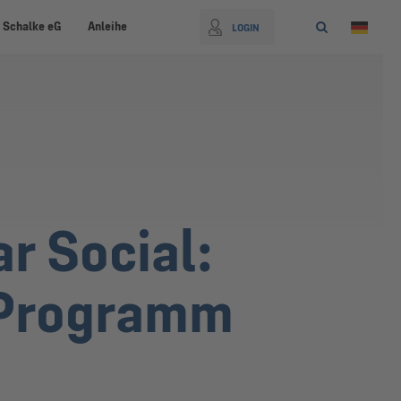
 Schalke eG
Anleihe
LOGIN
r Social:
t Programm