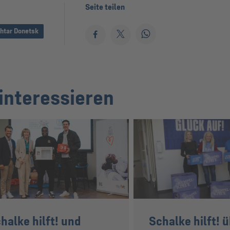
Seite teilen
htar Donetsk
interessieren
halke hilft! und
Schalke hilft! 