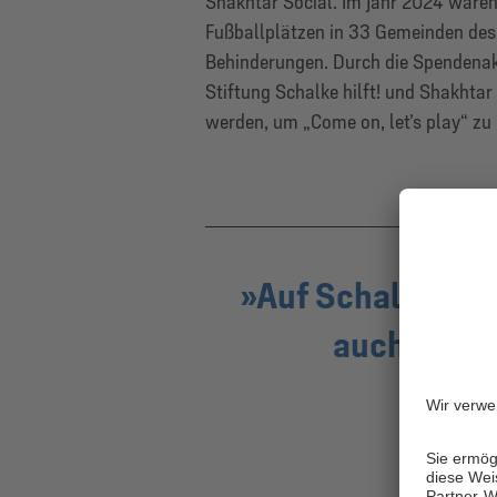
Shakhtar Social. Im Jahr 2024 waren
Fußballplätzen in 33 Gemeinden des
Behinderungen. Durch die Spendena
Stiftung Schalke hilft! und Shakhtar
werden, um „Come on, let’s play“ zu 
Auf Schalke sind
auch in he
zue