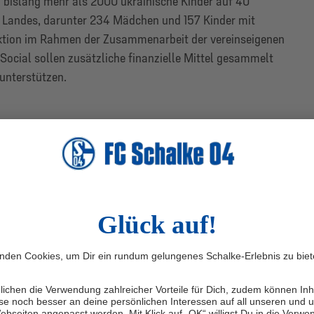
 bislang mehr als 2000 ukrainische Kinder auf 40
 Landes, darunter 234 Mädchen und 157 Kinder mit
ktion im Rahmen der Zusammenarbeit der vereinseigenen
 Social sollen zusätzliche finanzielle Mittel gesammelt
unterstützen.
 wir eine Vereinsfamilie, die
rausfordernden Zeiten
inandersteht.
Sebastian Buntkirchen