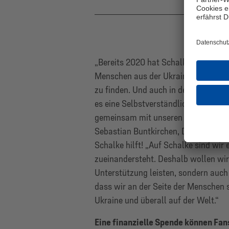
„Bereits 2020 hat Schalke hilft! zu
Menschen aus der Ukraine dabei geho
zu finden. Und auch in den Jahren da
es eine Selbstverständlichkeit, das
gemeinsam mit unseren Fans ein Proje
Sebastian Buntkirchen, Direktor Fan
Schalke hilft! „Auf Schalke sind wir 
zueinandersteht. Deshalb wollen wir
Unterstützung leisten, sondern auch 
dass wir an der Seite der Menschen st
Ukraine und überall auf der Welt.“
Eine finanzielle Spende können Fa