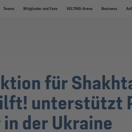
Teams
Mitglieder und Fans
VELTINS-Arena
Business
Auf
tion für Shakhta
ilft! unterstütz
 in der Ukraine