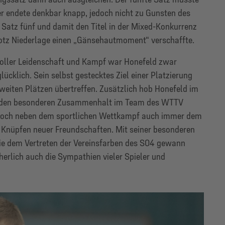
er endete denkbar knapp, jedoch nicht zu Gunsten des
Satz fünf und damit den Titel in der Mixed-Konkurrenz
rotz Niederlage einen „Gänsehautmoment“ verschaffte.
 voller Leidenschaft und Kampf war Honefeld zwar
ücklich. Sein selbst gestecktes Ziel einer Platzierung
weiten Plätzen übertreffen. Zusätzlich hob Honefeld im
l den besonderen Zusammenhalt im Team des WTTV
 doch neben dem sportlichen Wettkampf auch immer dem
 Knüpfen neuer Freundschaften. Mit seiner besonderen
ie dem Vertreten der Vereinsfarben des S04 gewann
erlich auch die Sympathien vieler Spieler und