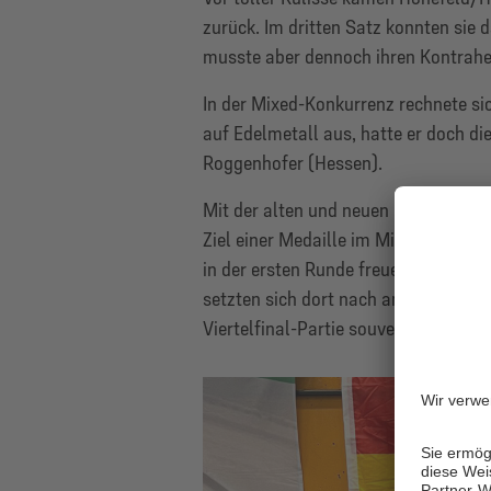
zurück. Im dritten Satz konnten sie
musste aber dennoch ihren Kontrahen
In der Mixed-Konkurrenz rechnete si
auf Edelmetall aus, hatte er doch di
Roggenhofer (Hessen).
Mit der alten und neuen deutschen M
Ziel einer Medaille im Mixed an. Als 
in der ersten Runde freuen und muss
setzten sich dort nach anfänglichen
Viertelfinal-Partie souverän gewinne