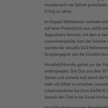
musste nach vier Sätzen gratulieren. 
Erfolg zu sehen.
Im Doppel-Wettbewerb rechnete sic
auf einen Podestplatz aus, sollte die
Augustiners Hinrichs, mit dem er be
zusammenspielte, kam der Schalke mi
wartete der aktuelle Ü40 Weltmeiste
Gruppengegner aus der Einzelkonkur
Honefeld/Hinrichs galten vor der Part
widerspiegeln. Das Duo aus dem WTTV
Sätzen und sicherte sich damit die 
mehr als Silber zu erreichen, mussten
Lokalmatadoren Kai Enno Kleffel & 
danach den Titel in der Einzel-Konk
Vor toller Kulisse kamen Honefeld/Hi