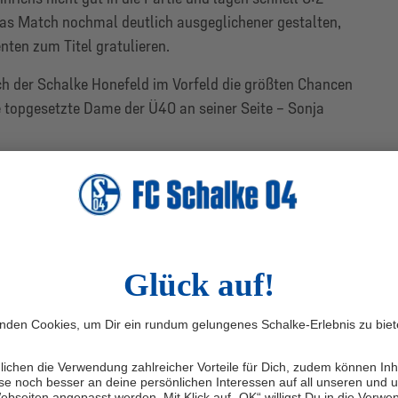
 das Match nochmal deutlich ausgeglichener gestalten,
ten zum Titel gratulieren.
ch der Schalke Honefeld im Vorfeld die größten Chancen
e topgesetzte Dame der Ü40 an seiner Seite – Sonja
eisterin der Ü40 Seniorinnen ging Honefeld also sein
„Eins“ der Setzliste konnte sich das Duo über ein Freilos
te erst im Achtelfinale starten. Roggenhofer/Honefeld
 Problemen mit 3:1 durch und konnten auch ihre
n.