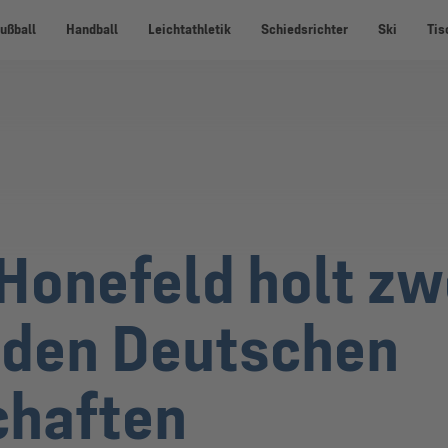
ußball
Handball
Leichtathletik
Schiedsrichter
Ski
Tis
Honefeld holt zw
i den Deutschen
chaften