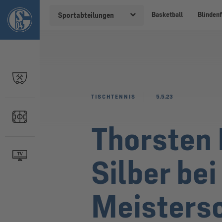
Basketball
Blindenf
Sportabteilungen
TISCHTENNIS
5.5.23
Thorsten 
Silber be
Meisters