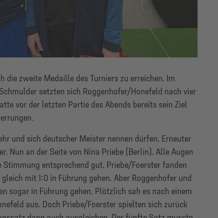
 die zweite Medaille des Turniers zu erreichen. Im
Schmulder setzten sich Roggenhofer/Honefeld nach vier
tte vor der letzten Partie des Abends bereits sein Ziel
 errungen.
ehr und sich deutscher Meister nennen dürfen. Erneuter
. Nun an der Seite von Nina Priebe (Berlin). Alle Augen
ie Stimmung entsprechend gut. Priebe/Foerster fanden
gleich mit 1:0 in Führung gehen. Aber Roggenhofer und
ten sogar in Führung gehen. Plötzlich sah es nach einem
nefeld aus. Doch Priebe/Foerster spielten sich zurück
ngssatz dann auch ausgleichen. Der fünfte Satz musste