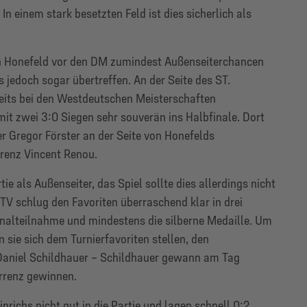
In einem stark besetzten Feld ist dies sicherlich als
h Honefeld vor den DM zumindest Außenseiterchancen
s jedoch sogar übertreffen. An der Seite des ST.
reits bei den Westdeutschen Meisterschaften
t zwei 3:0 Siegen sehr souverän ins Halbfinale. Dort
r Gregor Förster an der Seite von Honefelds
renz Vincent Renou.
ie als Außenseiter, das Spiel sollte dies allerdings nicht
 schlug den Favoriten überraschend klar in drei
Finalteilnahme und mindestens die silberne Medaille. Um
 sie sich dem Turnierfavoriten stellen, den
Daniel Schildhauer – Schildhauer gewann am Tag
urrenz gewinnen.
nrichs nicht gut in die Partie und lagen schnell 0:2