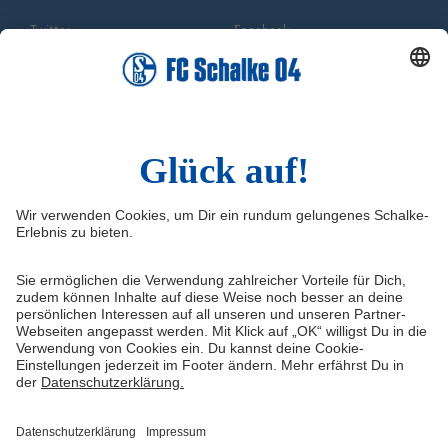
Twitter
Facebook
Instagram
YouTube
TikTok
Sina Weibo
LinkedIn
Infos
Quicklinks
Impressum
Shop
Kontakt
Tickets
FAQ
Schalke TV
Medien/Presse
VELTINS-Arena
Datenschutz
Knappenschmiede
Haftungsausschluss
ERWIN buchen
Cookie-Einstellungen