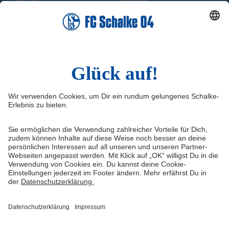
YouTube
WhatsApp
TikTok
Sina Weibo
LinkedIn
Infos
Quicklinks
Impressum
Shop
Service & Kontakt
Tickets
FAQ
Schalke TV
Erklärung zur Barrierefreiheit
VELTINS-Arena
Medienportal
Knappenschmiede
Datenschutz
ERWIN buchen
Haftungsausschluss
Cookie-Einstellungen