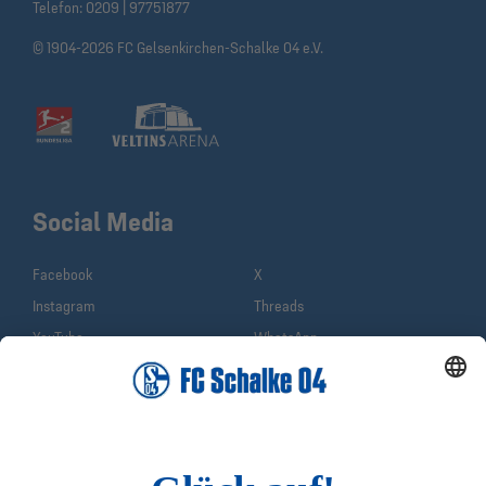
Telefon:
0209 | 97751877
© 1904-2026 FC Gelsenkirchen-Schalke 04 e.V.
Social Media
Facebook
X
Instagram
Threads
YouTube
WhatsApp
TikTok
Sina Weibo
LinkedIn
Infos
Quicklinks