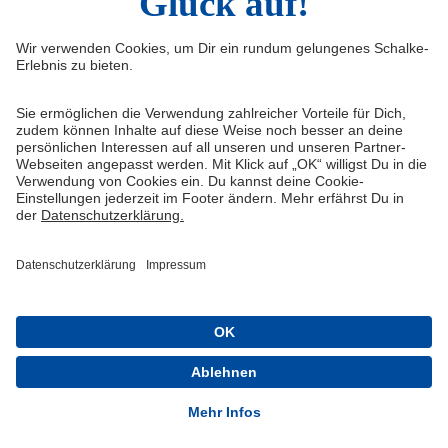
Impressum
Shop
Service & Kontakt
Tickets
FAQ
Schalke TV
Erklärung zur Barrierefreiheit
VELTINS-Arena
Medienportal
Knappenschmiede
Datenschutz
ERWIN buchen
Haftungsausschluss
Cookie-Einstellungen
Schalke 04 - Offizielle App
Installieren
Kostenlos im Play Store