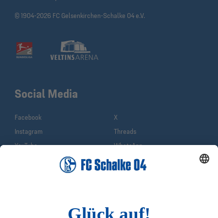
© 1904-2026 FC Gelsenkirchen-Schalke 04 e.V.
Social Media
Facebook
X
Instagram
Threads
YouTube
WhatsApp
TikTok
Sina Weibo
LinkedIn
Infos
Quicklinks