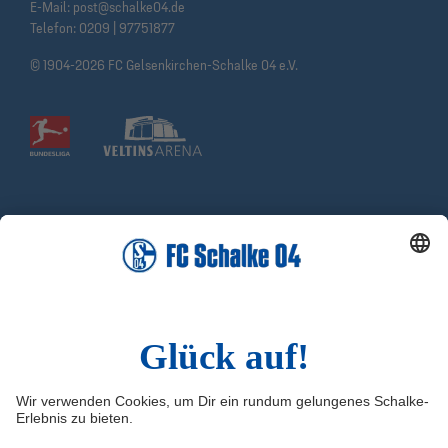
E-Mail:
post@schalke04.de
Telefon:
0209 | 97751877
© 1904-2026 FC Gelsenkirchen-Schalke 04 e.V.
Social Media
Facebook RAG-Stiftung
X RAG-Stiftung
Facebook Schalke hilft!
X Schalke hilft!
Instagram
YouTube
Infos
Quicklinks
Impressum
RAG-Stiftung