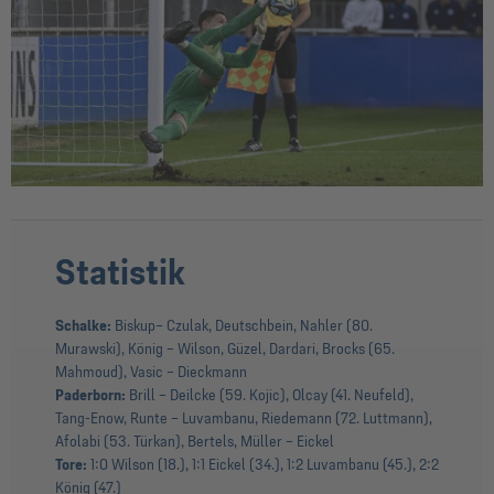
Statistik
Schalke:
Biskup– Czulak, Deutschbein, Nahler (80.
Murawski), König – Wilson, Güzel, Dardari, Brocks (65.
Mahmoud), Vasic – Dieckmann
Paderborn:
Brill – Deilcke (59. Kojic), Olcay (41. Neufeld),
Tang-Enow, Runte – Luvambanu, Riedemann (72. Luttmann),
Afolabi (53. Türkan), Bertels, Müller – Eickel
Tore:
1:0 Wilson (18.), 1:1 Eickel (34.), 1:2 Luvambanu (45.), 2:2
König (47.)