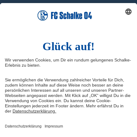
Facebook
X
Instagram
YouTube
LinkedIn
TikTok
Infos
Quicklinks
Impressum
Shop
Kontakt
Tickets
Medien/Presse
schalke04.de
FAQ
Schalke TV
Datenschutz
VELTINS-Arena
Haftungsausschluss
ERWIN buchen
Cookie-Einstellungen