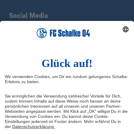
Social Media
Facebook
X
Instagram
YouTube
LinkedIn
TikTok
Infos
Quicklinks
Impressum
Shop
Kontakt
Tickets
Medien/Presse
schalke04.de
FAQ
Schalke TV
Datenschutz
VELTINS-Arena
Haftungsausschluss
ERWIN buchen
Cookie-Einstellungen