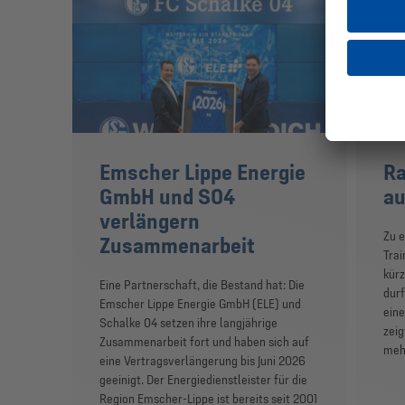
Emscher Lippe Energie
Ra
GmbH und S04
au
verlängern
Zu 
Zusammenarbeit
Trai
kürz
Eine Partnerschaft, die Bestand hat: Die
durf
Emscher Lippe Energie GmbH (ELE) und
eine
Schalke 04 setzen ihre langjährige
zeig
Zusammenarbeit fort und haben sich auf
mehr
eine Vertragsverlängerung bis Juni 2026
geeinigt. Der Energiedienstleister für die
Region Emscher-Lippe ist bereits seit 2001