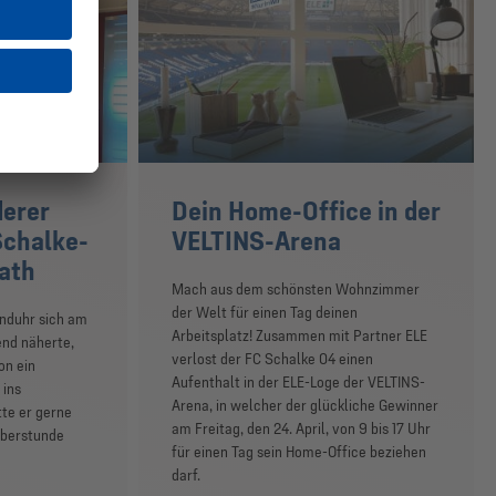
derer
Dein Home-Office in der
Schalke-
VELTINS-Arena
ath
Mach aus dem schönsten Wohnzimmer
der Welt für einen Tag deinen
anduhr sich am
Arbeitsplatz! Zusammen mit Partner ELE
end näherte,
verlost der FC Schalke 04 einen
on ein
Aufenthalt in der ELE-Loge der VELTINS-
 ins
Arena, in welcher der glückliche Gewinner
te er gerne
am Freitag, den 24. April, von 9 bis 17 Uhr
Überstunde
für einen Tag sein Home-Office beziehen
darf.