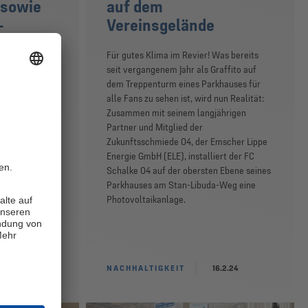
 sowie
auf dem
-
Vereinsgelände
nen
Für gutes Klima im Revier! Was bereits
seit vergangenem Jahr als Graffito auf
„ella“ von A
dem Treppenturm eines Parkhauses für
ohnt:
alle Fans zu sehen ist, wird nun Realität:
tner Emscher
Zusammen mit seinem langjährigen
ellt der FC
Partner und Mitglied der
ewinnspiel auf
Zukunftsschmiede 04, der Emscher Lippe
Energie GmbH (ELE), installiert der FC
Schalke 04 auf der obersten Ebene seines
Parkhauses am Stan-Libuda-Weg eine
Photovoltaikanlage.
NACHHALTIGKEIT
16.2.24