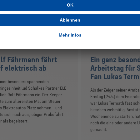
lf Fährmann fährt
Ein ganz beson
f elektrisch ab
Arbeitstag für 
Fan Lukas Term
einer besonders spannenden
ningseinheit lud Schalkes Partner ELE
Als der Zeiger seiner Armb
lich Ralf Fährmann ein. Der Keeper
Freitag (24.4.) dem Feierab
te zum allerersten Mal am Steuer
war Lukas Termath fast sch
s Elektroautos Platz nehmen – und
bisschen wehmütig. Anstatt
te sich nach ausgiebiger Probefahrt
Wochenende zu starten, hät
 als begeistert.
noch die eine oder andere 
gemacht.