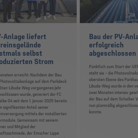
-Anlage liefert
Bau der PV-Anl
reinsgelände
erfolgreich
stmals selbst
abgeschlossen
oduzierten Strom
Pünktlich zum Start der U
steht sie – die Photovoltaik
enstein erreicht: Nachdem der Bau
obersten Ebene des Parkha
 Photovoltaikanlage auf dem Parkdeck
Libuda-Weg wurde in den v
Stan-Libuda-Weg vergangenes Jahr
zwei Monaten intensiv gear
schlossen wurde, generiert der FC
der Bau auf dem Schalker 
lke 04 seit dem 1. Januar 2025 bereits
nun planmäßig abgeschlos
n signifikanten Anteil seiner
konnte.
mversorgung mittels der installierten
armodule. Gemeinsam mit seinem
ner und Mitglied der
unftsschmiede, der Emscher Lippe