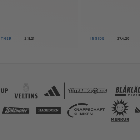
RTNER
2.11.21
INSIDE
27.4.20