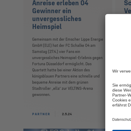
Anreise erleben 04
Sc
Gewinner ein
Ve
unvergessliches
Es g
Heimspiel
sein
Ener
Gemeinsam mit der Emscher Lippe Energie
Ener
GmbH (ELE) hat der FC Schalke 04 am
Sch
Samstag (27.4.) vier Fans ein
Mona
unvergessliches Heimspiel-Erlebnis gegen
obe
Fortuna Düsseldorf ermöglicht. Das
Sta
Quartett hatte bei einer Aktion des
am M
königsblauen Partners eine schnelle und
bequeme Anreise mit dem grünen
Stadtroller „ella“ zur VELTINS-Arena
gewonnen.
PARTNER
2.5.24
NAC