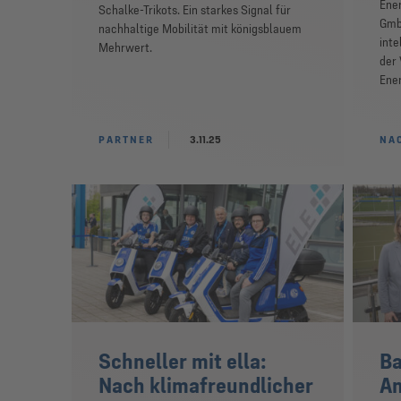
Ener
Schalke-Trikots. Ein starkes Signal für
Gmb
nachhaltige Mobilität mit königsblauem
inte
Mehrwert.
der 
Ener
PARTNER
3.11.25
NAC
Schneller mit ella:
Ba
Nach klimafreundlicher
An