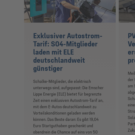
Exklusiver Autostrom-
PV
Tarif: S04-Mitglieder
Ve
laden mit ELE
er
deutschlandweit
pr
günstiger
Meil
der
Schalke-Mitglieder, die elektrisch
am 
unterwegs sind, aufgepasst: Die Emscher
abge
Lippe Energie (ELE) bietet für begrenzte
Scha
Zeit einen exklusiven Autostrom-Tarif an,
eine
mit dem E-Autos deutschlandweit zu
Stro
Vorteilskonditionen geladen werden
Sol
können. Das Beste daran: Es gibt 19,04
Part
Euro Startguthaben geschenkt und
Zuk
obendrein die Chance auf eins von 50