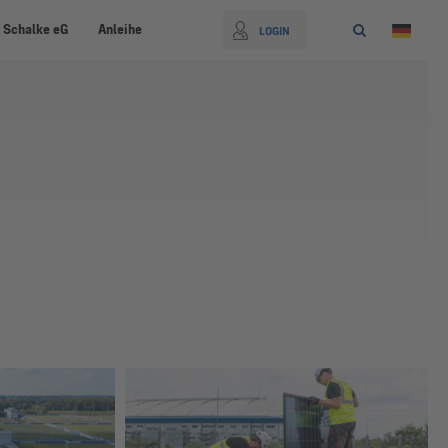
 Schalke eG
Anleihe
LOGIN