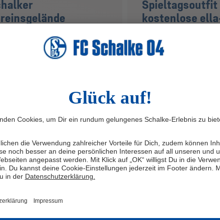
halker
Spieltagsoutfit
reinsgelände
kostenlose ella
Nutzung gewin
eht in die Mache: Gemeinsam mit
em Partner und offiziellen
Mit dem grünen Stadtroller 
gielieferanten, der Emscher Lippe
nach B fahren wird jetzt bel
gie GmbH (ELE), installiert der FC
Gemeinsam mit seinem Par
alke 04 in den kommenden zwei
Lippe Energie GmbH (ELE) st
ten eine Photovoltaikanlage auf der
Schalke 04 ein exklusives G
rsten Ebene seines Parkhauses am
die Beine.
n-Libuda-Weg. Die Bauarbeiten haben
ontag (15.4.) begonnen.
HHALTIGKEIT
15.4.24
PARTNER
9.4.24