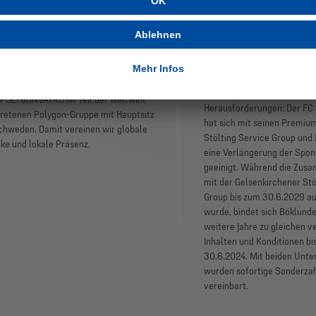
rGEstellt -
S04 verlängert
OLYGONVATRO GmbH
Verträge mit St
Service Group 
eitragsformat „vorGEstellt“ stellt sich
Böklunder
entlich ein Logen-Partner des FC
alke 04 der königsblauen Gemeinde
Ein starkes Zeichen in Zeite
 POLYGONVATRO ist Teil der weltweit
Herausforderungen: Der FC
retenen Polygon-Gruppe mit Hauptsitz
hat sich mit seinen Premiu
chweden. Damit vereinen wir globale
Stölting Service Group und
ke und lokale Präsenz.
eine Verlängerung der Spon
geeinigt. Während die Zus
mit der Gelsenkirchener Stö
Group bis zum 30.6.2029 a
wurde, bindet sich Böklunde
weitere Jahre zu gleichen v
Inhalten und Konditionen bi
30.6.2024. Mit beiden Unt
wurden sofortige Sonderza
vereinbart.