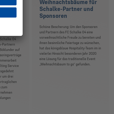
Weihnachtsbäume für
ölting
Schalke-Partner und
und
Sponsoren
Schöne Bescherung: Um den Sponsoren
und Partnern des FC Schalke 04 eine
n großer
vorweihnachtliche Freude zu bereiten und
 Schalke 04
ihnen besinnliche Feiertage zu wünschen,
m-Partnern
hat das königsblaue Hospitality-Team im in
 Böklunder auf
vielerlei Hinsicht besonderen Jahr 2020
soringverträge
eine Lösung für das traditionelle Event
ammenarbeit
„Weihnachtsbaum to go“ gefunden.
lting Service
usgedehnt
r um drei
ertraglichen
s zum
ernehmen
hlungen