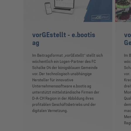
vorGEstellt - e.bootis
vo
ag
Ge
Im Beitragsformat „vorGEstellt“ stellt sich
Im B
wöchentlich ein Logen-Partner des FC
wöch
Schalke 04 der königsblauen Gemeinde
Sch
vor. Der technologisch unabhängige
vor.
Hersteller für innovative
Kred
Unternehmenssoftware e.bootis ag
drei
unterstützt mittelständische Firmen der
Mone
D-A-CH Region in der Abbildung ihres
Qual
profitablen Geschäftsbetriebs und der
dem 
digitalen Vernetzung.
mach
Mens
Regi