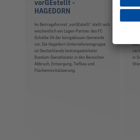
vorGEstellt -
vo
HAGEDORN
P
Im Beitragsformat „vorGEstellt“ stellt sich
Im B
wöchentlich ein Logen-Partner des FC
wöch
Schalke 04 der königsblauen Gemeinde
Sch
vor. Die Hagedorn Unternehmensgruppe
vor.
ist Deutschlands leistungsstärkster
vert
Rundum-Dienstleister in den Bereichen
in S
Abbruch, Entsorgung, Tiefbau und
Stär
Flächenrevitalisierung.