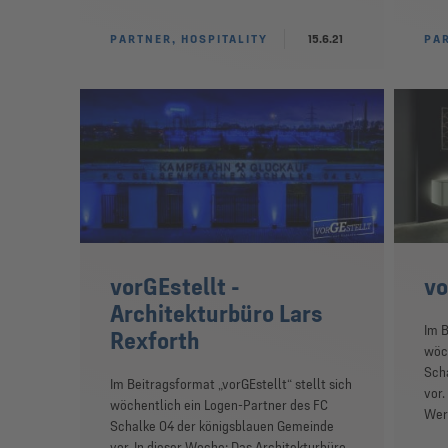
PARTNER, HOSPITALITY
15.6.21
PAR
vorGEstellt -
vo
Architekturbüro Lars
Im B
Rexforth
wöch
Sch
Im Beitragsformat „vorGEstellt“ stellt sich
vor.
wöchentlich ein Logen-Partner des FC
Wer
Schalke 04 der königsblauen Gemeinde
vor. In dieser Woche: Das Architekturbüro