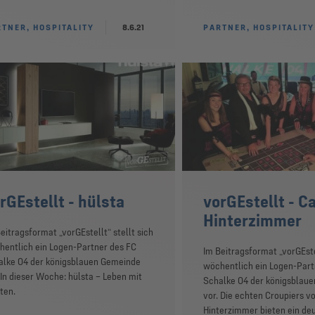
TNER, HOSPITALITY
8.6.21
PARTNER, HOSPITALITY
rGEstellt - hülsta
vorGEstellt - C
Hinterzimmer
eitragsformat „vorGEstellt“ stellt sich
entlich ein Logen-Partner des FC
Im Beitragsformat „vorGEstel
alke 04 der königsblauen Gemeinde
wöchentlich ein Logen-Part
 In dieser Woche: hülsta – Leben mit
Schalke 04 der königsblau
ten.
vor. Die echten Croupiers v
Hinterzimmer bieten ein de