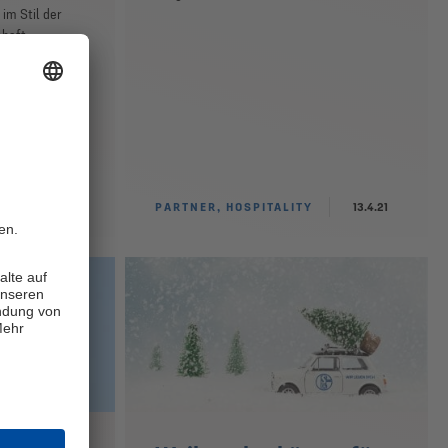
im Stil der
chaft
roupiers, IHR
lack Jack,
 Workshop bis
ist alles
20.4.21
PARTNER, HOSPITALITY
13.4.21