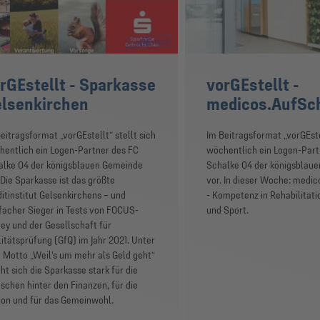
rGEstellt - Sparkasse
vorGEstellt -
lsenkirchen
medicos.AufSc
eitragsformat „vorGEstellt“ stellt sich
Im Beitragsformat „vorGEstel
entlich ein Logen-Partner des FC
wöchentlich ein Logen-Part
alke 04 der königsblauen Gemeinde
Schalke 04 der königsblau
 Die Sparkasse ist das größte
vor. In dieser Woche: medi
itinstitut Gelsenkirchens – und
- Kompetenz in Rehabilitati
facher Sieger in Tests von FOCUS-
und Sport.
y und der Gesellschaft für
itätsprüfung (GfQ) im Jahr 2021. Unter
Motto „Weil's um mehr als Geld geht“
t sich die Sparkasse stark für die
chen hinter den Finanzen, für die
on und für das Gemeinwohl.