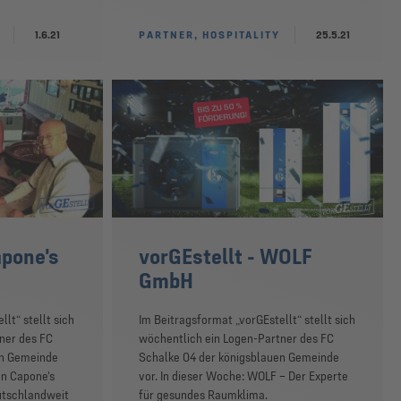
1.6.21
PARTNER, HOSPITALITY
25.5.21
apone's
vorGEstellt - WOLF
GmbH
lt“ stellt sich
Im Beitragsformat „vorGEstellt“ stellt sich
ner des FC
wöchentlich ein Logen-Partner des FC
en Gemeinde
Schalke 04 der königsblauen Gemeinde
on Capone's
vor. In dieser Woche: WOLF – Der Experte
utschlandweit
für gesundes Raumklima.