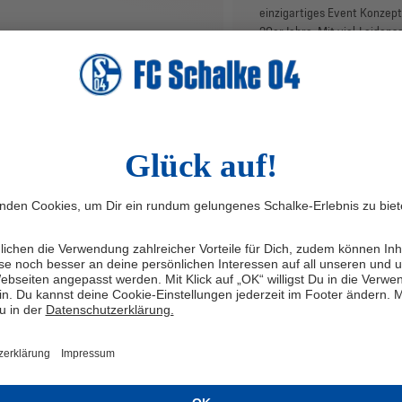
einzigartiges Event Konzept 
20er Jahre. Mit viel Leidens
realisieren wir, die echten C
Casino Event. Vom kleinen B
Roulette, Poker oder Craps
hin zu Großveranstaltungen 
möglich.
TNER, HOSPITALITY
4.5.21
PARTNER, HOSPITALITY