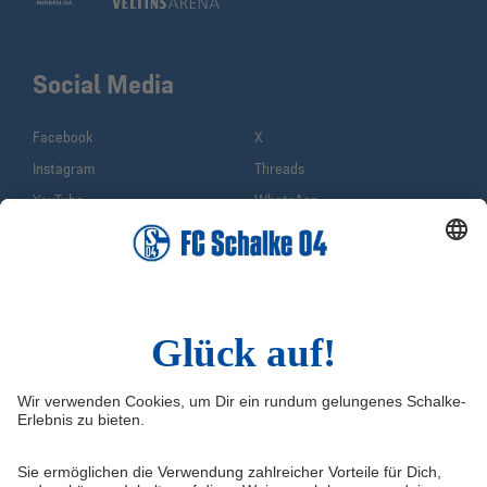
Social Media
Facebook
X
Instagram
Threads
YouTube
WhatsApp
TikTok
Sina Weibo
LinkedIn
Infos
Quicklinks
Impressum
Shop
Service & Kontakt
Tickets
FAQ
Schalke TV
Erklärung zur Barrierefreiheit
VELTINS-Arena