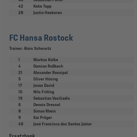
42
Keke Topp
28
Justin Heekeren
FC Hansa Rostock
Trainer: Alois Schwartz
1
Markus Kolke
4
Damian Roßbach
21
Alexander Rossipal
5
Oliver Hüsing
17
Jonas David
10
Nils Fröling
19
Sebastian Vasiliadis
6
Dennis Dressel
8
Simon Rhein
9
Kai Pröger
49
José Francisco dos Santos Júnior
Ersatzbank