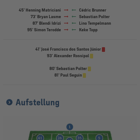
45' Henning Matriciani
Cédric Brunner
73' Bryan Lasme
Sebastian Polter
87' Blendi Idrizi
Lino Tempelmann
95' Simon Terodde
Keke Topp
41' José Francisco dos Santos Júnior
93' Alexander Rossipal
80' Sebastian Polter
81' Paul Seguin
Aufstellung