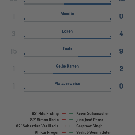
Abseits
1
0
Ecken
3
4
Fouls
15
9
Gelbe Karten
1
2
Platzverweise
1
0
62' Nils Fröling
Kevin Schumacher
82' Simon Rhein
Juan José Perea
82' Sebastian Vasiliadis
Sarpreet Singh
91' Kai Pröger
Serhat-Semih Güler