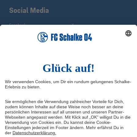
Social Media
Facebook
X
Instagram
YouTube
WhatsApp
TikTok
Sina Weibo
LinkedIn
Infos
Quicklinks
Impressum
Shop
Kontakt
Tickets
FAQ
Schalke TV
Medien/Presse
VELTINS-Arena
Datenschutz
Knappenschmiede
Haftungsausschluss
ERWIN buchen