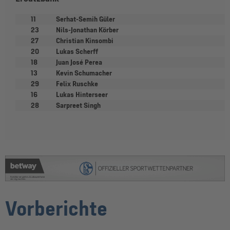
11
Serhat-Semih Güler
23
Nils-Jonathan Körber
27
Christian Kinsombi
20
Lukas Scherff
18
Juan José Perea
13
Kevin Schumacher
29
Felix Ruschke
16
Lukas Hinterseer
28
Sarpreet Singh
Vorberichte