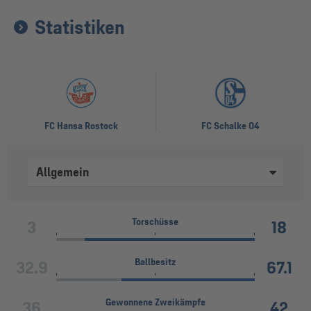
Statistiken
FC Hansa Rostock
FC Schalke 04
Allgemein
Torschüsse
3
18
Ballbesitz
32.9
67.1
Gewonnene Zweikämpfe
36
42