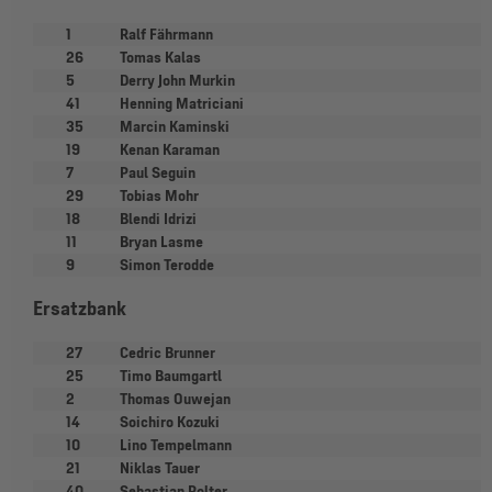
1
Ralf Fährmann
26
Tomas Kalas
5
Derry John Murkin
41
Henning Matriciani
35
Marcin Kaminski
19
Kenan Karaman
7
Paul Seguin
29
Tobias Mohr
18
Blendi Idrizi
11
Bryan Lasme
9
Simon Terodde
Ersatzbank
27
Cedric Brunner
25
Timo Baumgartl
2
Thomas Ouwejan
14
Soichiro Kozuki
10
Lino Tempelmann
21
Niklas Tauer
40
Sebastian Polter