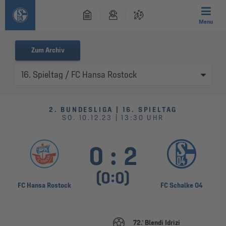
Menu
Zum Archiv
2. BUNDESLIGA | 16. SPIELTAG
SO. 10.12.23 | 13:30 UHR
0
:
2
(
0
:
0
)
FC Hansa Rostock
FC Schalke 04
72.’ Blendi Idrizi