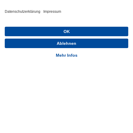
FC Gelsenkirchen-Schalke 04 e.V.
Ernst-Kuzorra-Weg 1
45891 Gelsenkirchen
Schalke 04 - Offizielle App
Installieren
Kostenlos im Play Store
E-Mail:
post@schalke04.de
Telefon:
0209 | 97751877
© 1904-2026 FC Gelsenkirchen-Schalke 04 e.V.
Social Media