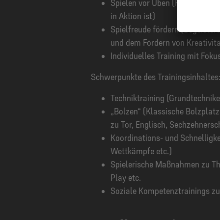
Spielen vor Üben (Fußball lerne
in Aktion ist)
Spielfreude fördern (Begeisteru
und dem Fördern von Kreativit
Individuelles Training mit Fok
Schwerpunkte des Trainingsinhaltes
Techniktraining (Grundtechniken
„Bolzen“ (Klassische Bolzplatz
zu Tor, Englisch, Sechzehnersch
Koordinations- und Schnelligkei
Wettkämpfe etc.)
Spielerische Maßnahmen zu The
Play etc.
Soziale Kompetenztrainings zu