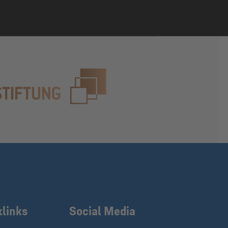
klinks
Social Media