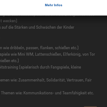
n durch viele kleine Fußballspiele, bei denen jedes Kind
ng für das Fußballspielen durch viele Erfolgserlebnisse
ät wecken)
us auf die Stärken und Schwächen der Kinder
:
 wie dribbeln, passen, flanken, schießen etc.)
spiele wie Mini WM, Lattenschießen, Elferkönig, von Tor
ießen etc.)
tstraining (spielerisch durch Fangspiele, kleine
men wie: Zusammenhalt, Solidarität, Vertrauen, Fair
 Themen wie: Kommunikations- und Teamfähigkeit etc.