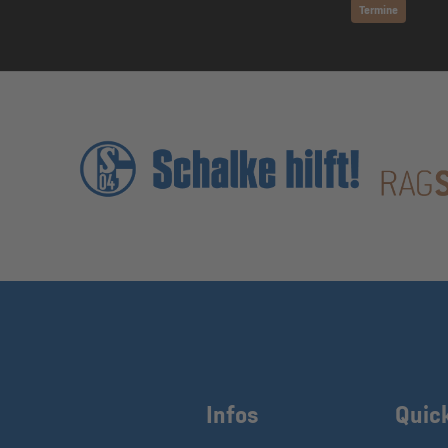
Termine
Infos
Quic