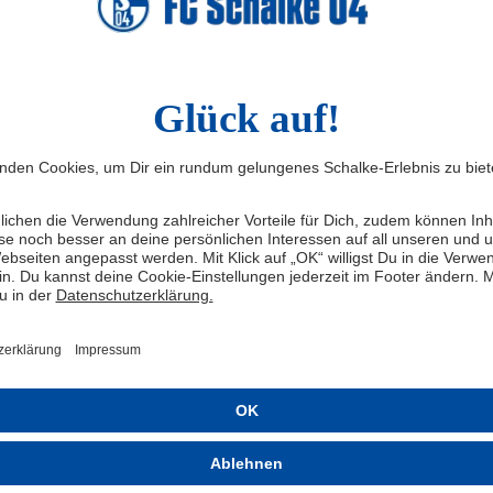
für Kinder im
lalter (6-10
s bei Mädchen und Jungen auf die Vermittlung von Spaß
n der Bewegung gelegt werden. Der Schwerpunkt wird
ischen Grundtechniken wie beispielsweise dribbeln,
tet.
 folgende Trainingsprinzipien angewendet: