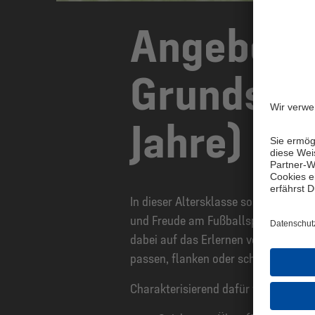
Angebote 
Grundschu
Jahre)
In dieser Altersklasse soll der Foku
und Freude am Fußballspielen und a
dabei auf das Erlernen von fußballer
passen, flanken oder schießen gerich
Charakterisierend dafür werden u.a.