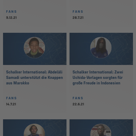
FANS
FANS
9.12.21
28.7.21
Schalker International: Abdelâli
Schalker International: Zwei
Samadi unterstützt die Knappen
Uchida-Vorlagen sorgten für
aus Marokko
große Freude in Indonesien
FANS
FANS
14.7.21
22.6.21