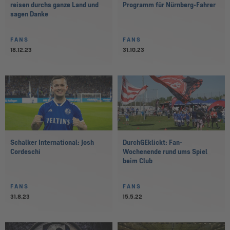
reisen durchs ganze Land und
Programm für Nürnberg-Fahrer
sagen Danke
FANS
FANS
18.12.23
31.10.23
Schalker International: Josh
DurchGEklickt: Fan-
Cordeschi
Wochenende rund ums Spiel
beim Club
FANS
FANS
31.8.23
15.5.22