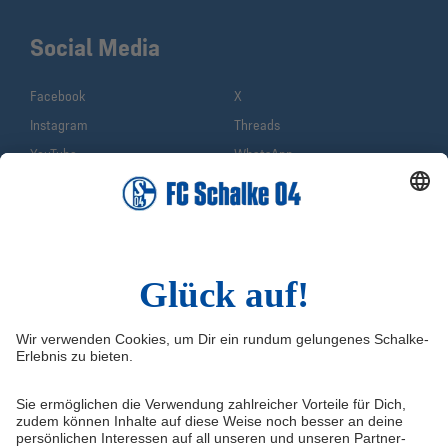
Social Media
Facebook
X
Instagram
Threads
YouTube
WhatsApp
TikTok
Sina Weibo
LinkedIn
Infos
Quicklinks
Impressum
Shop
Service & Kontakt
Tickets
FAQ
Schalke TV
Erklärung zur Barrierefreiheit
VELTINS-Arena
Medienportal
Knappenschmiede