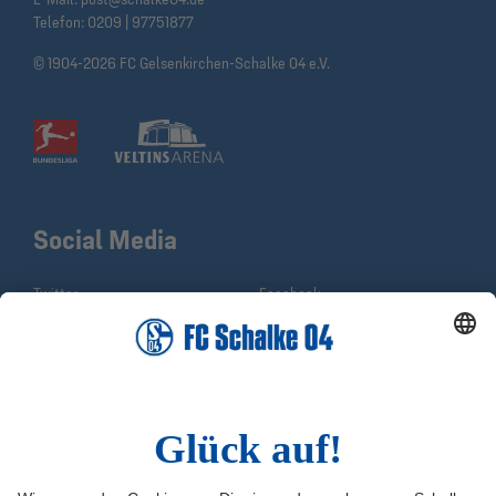
Telefon:
0209 | 97751877
© 1904-2026 FC Gelsenkirchen-Schalke 04 e.V.
Social Media
Twitter
Facebook
Instagram
YouTube
TikTok
Sina Weibo
LinkedIn
Infos
Quicklinks