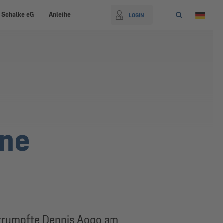
 Schalke eG
Anleihe
LOGIN
ine
 trumpfte Dennis Aogo am