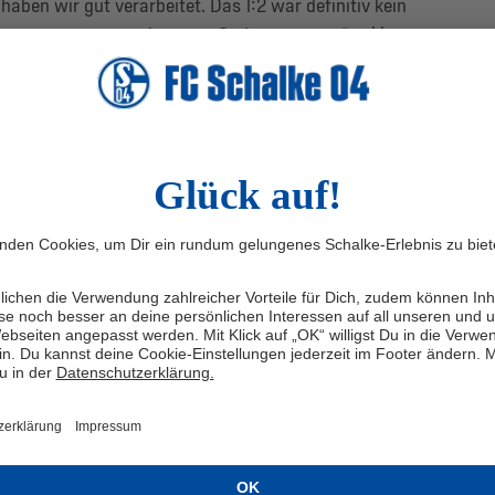
 haben wir gut verarbeitet. Das 1:2 war definitiv kein
rnt uns an, nun eine neue Serie zu starten“, erklärt er
nicht so, dass wir völlig unterlegen waren. Auf diesem
iten an. Wir wissen, was wir in Salzburg besser
le in der Gruppenphase für sich entscheiden konnte und
ein Verdienst der gesamten Mannschaft. „Gerade in der
ert und trotzdem jedes Spiel gewonnen. Das spricht für
alität des Teams“, so Aogo. Zumal die Gegner mit
ren heimischen Ligen zu den Topteams zählen. „Im
uszugehen, dass wir die Gruppe so klar dominieren. Jetzt
tiv gestalten!“