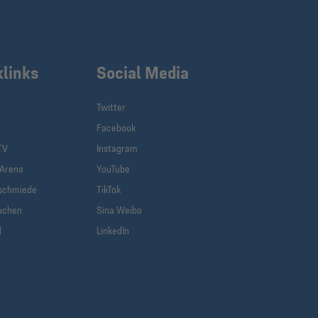
klinks
Social Media
Twitter
Facebook
TV
Instagram
-Arena
YouTube
schmiede
TikTok
uchen
Sina Weibo
d
LinkedIn