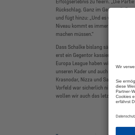
Erfolgserlebnis zu feiern. „Die Partie
Rückschlag. Ganz im Gegenteil: Es spo
und fügt hinzu: „Und es war ja auch 
Niveau kommt es immer auf Kleinigke
machen müssen.“
Dass Schalke bislang sämtliche Spie
erst ein Gegentor kassiert hat, sei 
Europa League haben wir häufig roti
unseren Kader und auch für die Ment
Krasnodar, Nizza und Salzburg in ih
Vorfeld war sicherlich nicht davon a
wollen wir auch das letzte Spiel posi