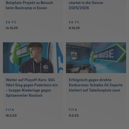
Bolzplatz-Projekt zu Besuch
startet in die Saison
beim Bootcamp in Essen
2025/2026
EA FC
EA FC
14.10.25
9.10.25
Weiter auf Playoff-Kurs: S04
Erfolgreich gegen direkte
fährt Sieg gegen Paderborn ein
Konkurrenz: Schalke 04 Esports
– knappe Niederlage gegen
klettert auf Tabellenplatz zwei
Spitzenreiter Rostock
FIFA
FIFA
16.2.23
9.2.23