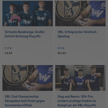
Virtuelle Bundesliga: Großer
VBL: Erfolgreicher Dreifach-
Schritt Richtung Playoffs
Spieltag
FIFA
FIFA
1.2.23
19.1.23
VBL Club Championship:
Sieg und Remis: S04-Trio
Königsblau holt Punkt gegen
sichert wichtige Punkte im
formstarken Effzeh
Kampf um die VBL-Playoffs