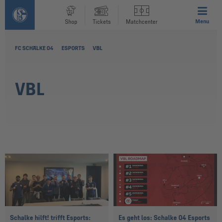
Menu
Shop
Tickets
Matchcenter
FC SCHALKE 04
ESPORTS
VBL
VBL
Schalke hilft! trifft Esports:
Es geht los: Schalke 04 Esports