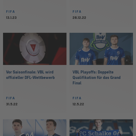
FIFA
FIFA
13.1.23
28.12.22
Vor Saisonfinale: VBL wird
VBL Playoffs: Doppelte
offizieller DFL-Wettbewerb
Qualifikation für das Grand
Final
FIFA
FIFA
31.5.22
12.5.22