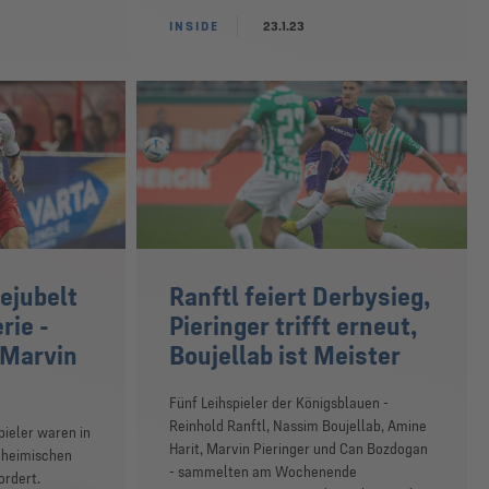
INSIDE
23.1.23
ejubelt
Ranftl feiert Derbysieg,
rie -
Pieringer trifft erneut,
 Marvin
Boujellab ist Meister
Fünf Leihspieler der Königsblauen -
Reinhold Ranftl, Nassim Boujellab, Amine
pieler waren in
Harit, Marvin Pieringer und Can Bozdogan
 heimischen
- sammelten am Wochenende
ordert.