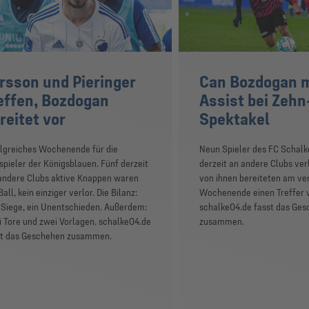
rsson und Pieringer
Can Bozdogan m
effen, Bozdogan
Assist bei Zehn
reitet vor
Spektakel
lgreiches Wochenende für die
Neun Spieler des FC Schalk
spieler der Königsblauen. Fünf derzeit
derzeit an andere Clubs ver
andere Clubs aktive Knappen waren
von ihnen bereiteten am v
all, kein einziger verlor. Die Bilanz:
Wochenende einen Treffer v
 Siege, ein Unentschieden. Außerdem:
schalke04.de fasst das Ge
 Tore und zwei Vorlagen. schalke04.de
zusammen.
st das Geschehen zusammen.