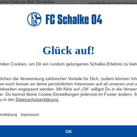
ellen Clubs am Ball. Die beiden
schalke04.de fasst das Ge
tgenannten Profis sammelten zudem
zusammen.
nso wie Nassim Boujellab
atzminuten im Europapokal.
alke04.de fasst das Geschehen
ammen.
IDE
7.11.22
INSIDE
24.10.22