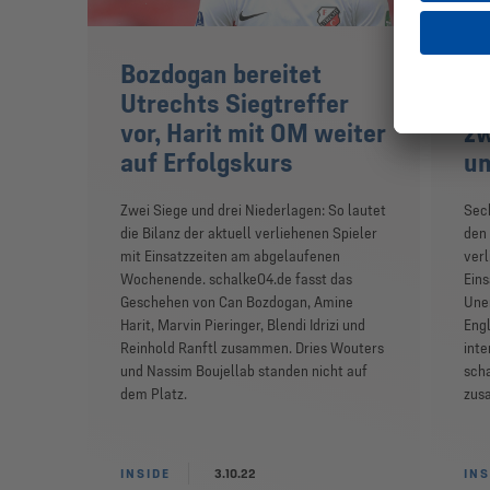
Bozdogan bereitet
Wo
Utrechts Siegtreffer
Le
vor, Harit mit OM weiter
zw
auf Erfolgskurs
un
Zwei Siege und drei Niederlagen: So lautet
Sech
die Bilanz der aktuell verliehenen Spieler
den 
mit Einsatzzeiten am abgelaufenen
ver
Wochenende. schalke04.de fasst das
Eins
Geschehen von Can Bozdogan, Amine
Unen
Harit, Marvin Pieringer, Blendi Idrizi und
Engl
Reinhold Ranftl zusammen. Dries Wouters
inte
und Nassim Boujellab standen nicht auf
sch
dem Platz.
zus
INSIDE
3.10.22
INS