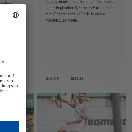
Einsatzminuten, ein Trio davon kam zudem
schehen
in der Englischen Woche im Europapokal
zum Einsatz. schalke04.de fasst die
Partien zusammen.
INSIDE
10.10.22