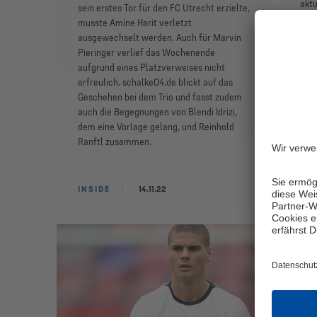
aktu
sein erstes Tor für den FC Utrecht erzielte,
ers
musste Amine Harit verletzt
ebe
ausgewechselt werden. Auch für Marvin
Eins
Pieringer verlief das Wochenende
sch
aufgrund eines Platzverweises nicht
zus
erfreulich. schalke04.de blickt auf das
Geschehen bei dem Trio und fasst zudem
auch die Begegnungen von Blendi Idrizi,
dem eine Vorlage gelang, und Reinhold
Ranftl zusammen.
INSIDE
14.11.22
INS