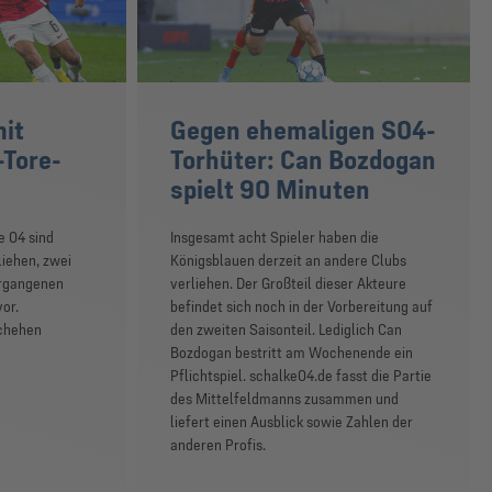
it
Gegen ehemaligen S04-
-Tore-
Torhüter: Can Bozdogan
spielt 90 Minuten
e 04 sind
Insgesamt acht Spieler haben die
liehen, zwei
Königsblauen derzeit an andere Clubs
ergangenen
verliehen. Der Großteil dieser Akteure
or.
befindet sich noch in der Vorbereitung auf
schehen
den zweiten Saisonteil. Lediglich Can
Bozdogan bestritt am Wochenende ein
Pflichtspiel. schalke04.de fasst die Partie
des Mittelfeldmanns zusammen und
liefert einen Ausblick sowie Zahlen der
anderen Profis.