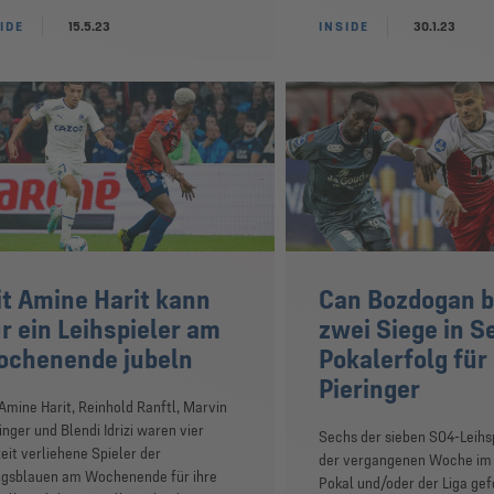
IDE
15.5.23
INSIDE
30.1.23
t Amine Harit kann
Can Bozdogan b
r ein Leihspieler am
zwei Siege in Se
chenende jubeln
Pokalerfolg für
Pieringer
Amine Harit, Reinhold Ranftl, Marvin
inger und Blendi Idrizi waren vier
Sechs der sieben S04-Leihs
eit verliehene Spieler der
der vergangenen Woche im
igsblauen am Wochenende für ihre
Pokal und/oder der Liga gef