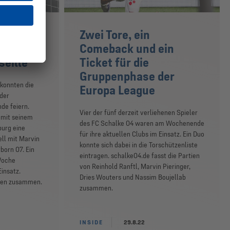
 gegen
Zwei Tore, ein
t drittem
Comeback und ein
seille
Ticket für die
Gruppenphase der
konnten die
Europa League
 der
e feiern.
Vier der fünf derzeit verliehenen Spieler
e mit seinem
des FC Schalke 04 waren am Wochenende
burg eine
für ihre aktuellen Clubs im Einsatz. Ein Duo
ell mit Marvin
konnte sich dabei in die Torschützenliste
born 07. Ein
eintragen. schalke04.de fasst die Partien
 Woche
von Reinhold Ranftl, Marvin Pieringer,
insatz.
Dries Wouters und Nassim Boujellab
tien zusammen.
zusammen.
INSIDE
29.8.22