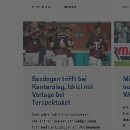
PERSONAL
30.5.23
INS
Bozdogan trifft bei
Mi
Kantersieg, Idrizi mit
nu
Vorlage bei
Wo
Torspektakel
Mit 
Pier
Gemischte Gefühle bei den derzeit
derz
verliehenen Spielern der Königsblauen.
Kön
Während Can Bozdogan am Wochenende