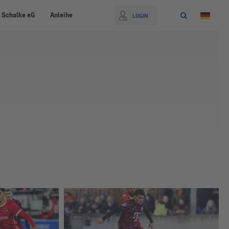
 Schalke eG
Anleihe
LOGIN