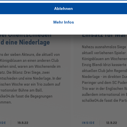
chenende der S04-
Pieringer trifft
ihspieler: Drei Siege,
Idrizi - Harit mi
ei Unentschieden
Einsatz für Mar
d eine Niederlage
Nahezu ausnahmslos Siege 
aktuell verliehenen Spieler
s der sieben Akteure, die aktuell von
Königsblauen am Wochenend
Königsblauen an einen anderen Club
Einzig Blendi Idrizi kassiert
liehen sind, waren am Wochenende im
aktuellen Club Jahn Regens
atz. Die Bilanz: Drei Siege, zwei
Niederlage - im direkten Du
tschieden und eine Niederlage. In der
Pieringer und dem SC Pader
ischen Woche war ein Trio zudem auf
Trio war in der Englischen
rnationaler Bühne am Ball.
außerdem international im E
alke04.de fasst die Begegnungen
schalke04.de fasst die Par
ammen.
IDE
19.9.22
INSIDE
12.9.22