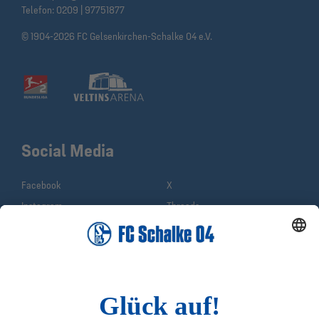
Telefon:
0209 | 97751877
© 1904-2026 FC Gelsenkirchen-Schalke 04 e.V.
Social Media
Facebook
X
Instagram
Threads
YouTube
WhatsApp
TikTok
Sina Weibo
LinkedIn
Infos
Quicklinks