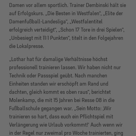
Damen vor allem sportlich. Trainer Dembinski hält sie
auf Erfolgskurs. „Die Besten in Westfalen“, „Elite der
Damenfußball-Landesliga“, „Westfalentitel
erfolgreich verteidigt“, „Schon 17 Tore in drei Spielen“,
„Unbesiegt mit 11:1 Punkten“, titelt in den Folgejahren
die Lokalpresse.
„Lothar hat für damalige Verhältnisse höchst
professionell trainieren lassen. Wir haben nicht nur
Technik oder Passspiel geübt. Nach manchen
Einheiten standen wir erschöpft am Rand und
dachten, gleich kommt es oben raus“, berichtet
Molenkamp, die mit 15 Jahren bei Resse 08 in die
Fußballschule gegangen war. „Sein Motto: ,Wir
trainieren so hart, dass euch ein Pflichtspiel mit
Verlängerung wie Urlaub vorkommt!‘ Auch wenn wir
in der Regel nur zweimal pro Woche trainierten, ging