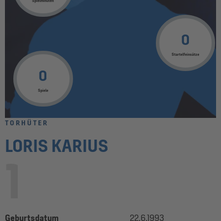
Spielminuten
0
Startelfeinsätze
0
Spiele
TORHÜTER
LORIS KARIUS
1
Geburtsdatum
22.6.1993