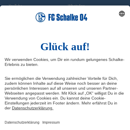
YouTube
WhatsApp
TikTok
Sina Weibo
LinkedIn
Infos
Quicklinks
Impressum
Shop
Service & Kontakt
Tickets
FAQ
S04TV
Erklärung zur Barrierefreiheit
VELTINS-Arena
Medienportal
Knappenschmiede
Datenschutz
ERWIN buchen
Haftungsausschluss
Cookie-Einstellungen