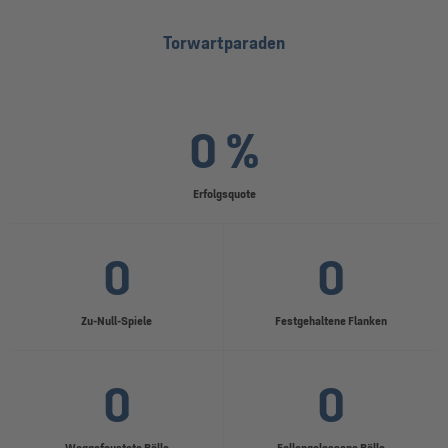
Torwartparaden
0 %
Erfolgsquote
0
0
Zu-Null-Spiele
Festgehaltene Flanken
0
0
Weggefaustete Bälle
Fallengelassene Bälle